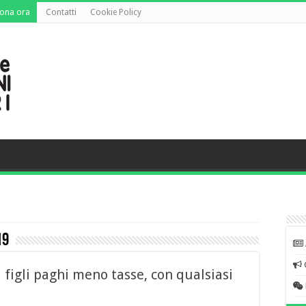
ona ora
Contatti
Cookie Policy
19
ù figli paghi meno tasse, con qualsiasi