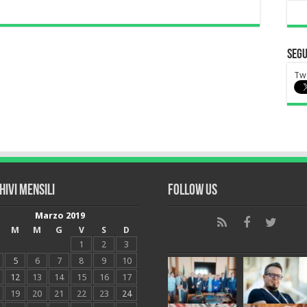
Segu
Tw
hivi mensili
Follow Us
Marzo 2019
M
M
G
V
S
D
1
2
3
5
6
7
8
9
10
12
13
14
15
16
17
19
20
21
22
23
24