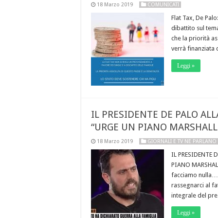
18 Marzo 2019
COMUNICATI
Flat Tax, De Palo
dibattito sul tema
che la priorità a
verrà finanziata 
Leggi »
IL PRESIDENTE DE PALO AL
“URGE UN PIANO MARSHALL 
18 Marzo 2019
GIORNALI E TV NE PARLANO
IL PRESIDENTE 
PIANO MARSHALL 
facciamo nulla… 
rassegnarci al fa
integrale del pr
Leggi »