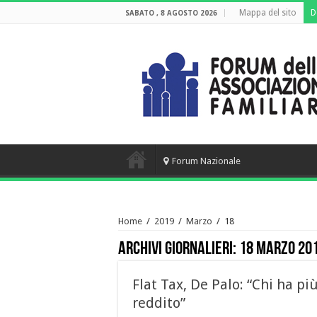
Mappa del sito
D
SABATO , 8 AGOSTO 2026
Forum Nazionale
Home
/
2019
/
Marzo
/
18
Archivi giornalieri:
18 Marzo 20
Flat Tax, De Palo: “Chi ha pi
reddito”