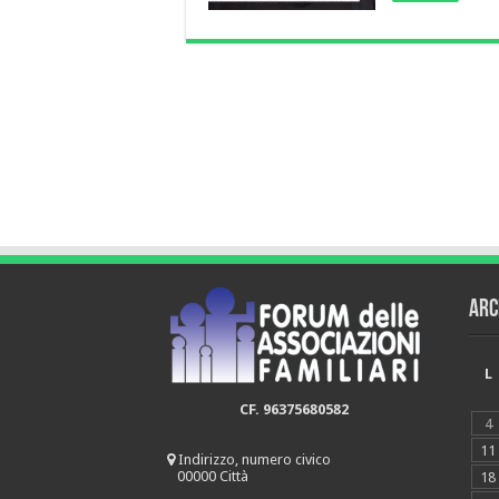
Arc
L
CF. 96375680582
4
11
Indirizzo, numero civico
00000 Città
18