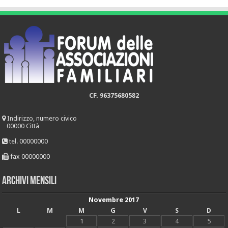
CF. 96375680582
Indirizzo, numero civico
00000 Città
tel. 00000000
fax 00000000
Archivi mensili
Novembre 2017
L
M
M
G
V
S
D
1
2
3
4
5